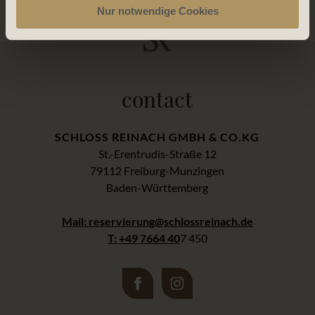
Nur notwendige Cookies
contact
SCHLOSS REINACH GMBH & CO.KG
St.-Erentrudis-Straße 12
79112 Freiburg-Munzingen
Baden-Württemberg
Mail: reservierung@schlossreinach.de
T: +49 7664 40
7 450