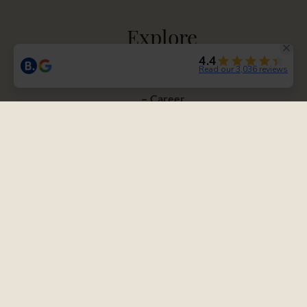
Explore
Arrival
Career
GTC
Press
Vouchers
Contact
Partner
Newsletter