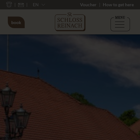
EN
Voucher
How to get here
MENU
book