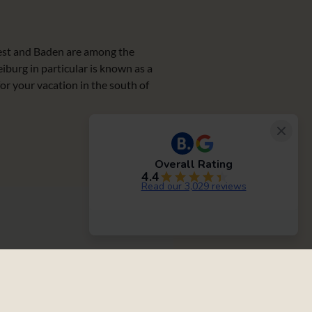
est and Baden are among the
iburg in particular is known as a
for your vacation in the south of