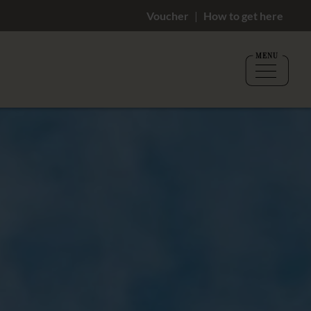
Voucher
How to get here
MENU