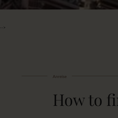
-->
Anreise
How to f