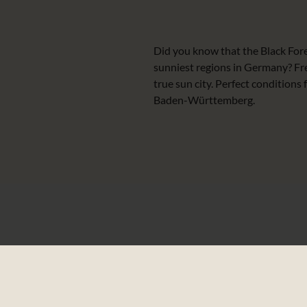
Did you know that the Black For
sunniest regions in Germany? Fre
true sun city. Perfect conditions 
Baden-Württemberg.