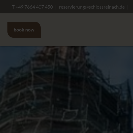
T +49 7664 407 450
reservierung@schlossreinach.de
book now