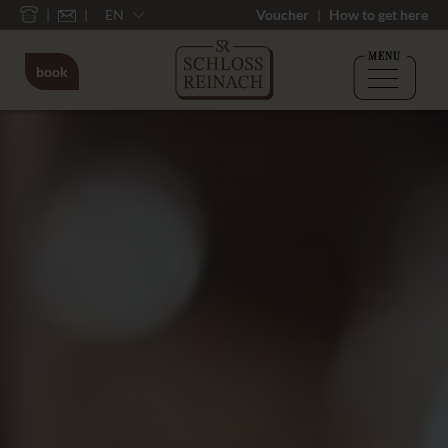
EN
Voucher
How to get here
MENU
book