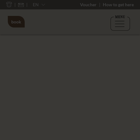
EN
Voucher
How to get here
MENU
book