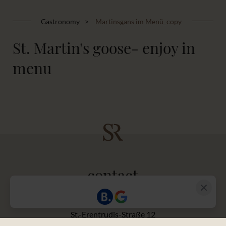
Gastronomy
Martinsgans im Menü_copy
St. Martin's goose- enjoy in
menu
contact
SCHLOSS REINACH GMBH & CO.KG
St.-Erentrudis-Straße 12