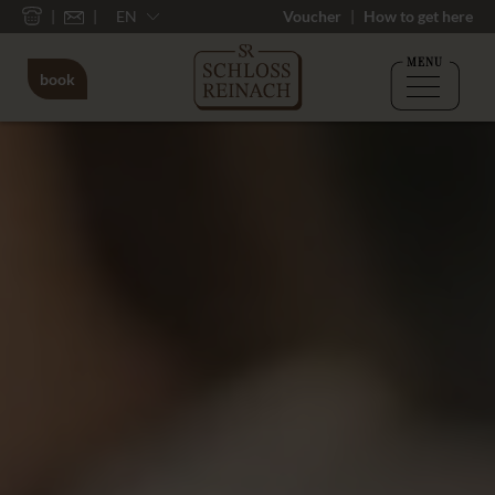
EN
Voucher
How to get here
MENU
book