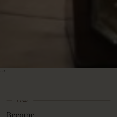
-->
Career
Become