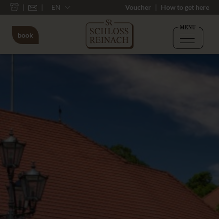
EN
Voucher
How to get here
MENU
book