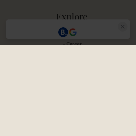
Explore
Arrival
Career
GTC
Press
Vouchers
Contact
Partner
Newsletter