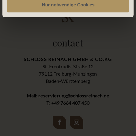
Nur notwendige Cookies
contact
SCHLOSS REINACH GMBH & CO.KG
St.-Erentrudis-Straße 12
79112 Freiburg-Munzingen
Baden-Württemberg
Mail: reservierung@schlossreinach.de
T: +49 7664 40
7 450