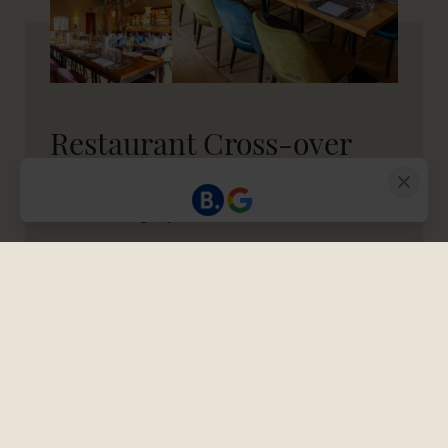
Restaurant Cross-over
Unser Restaurant Cross-over eignet sich für
Veranstaltungen jeder Art.
Mit seinem farbenfrohen und stylischen Ambiente,
dem offenen Kamin, der hohen Holzdecke und
großzügigen Terrasse in unserem Innenhof bietet
es ein einmaliges Ambiente für Ihre Feier. An einer
Kombination aus Tafeln, Hochtischen und runden
Tischen können hier bis zu 80 Personen
gemeinsam feiern!