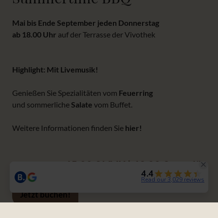
Mai bis Ende September
jeden Donnerstag
ab 18.00 Uhr
auf der Terrasse der Vivothek
Highlight: Mit Livemusik!
Genießen Sie Spezialitäten vom
Feuerring
und sommerliche
Salate
vom Buffet.
Weitere Informationen finden Sie
hier
!
45,00 € VVK | 49,00 € regulär
Jetzt buchen!