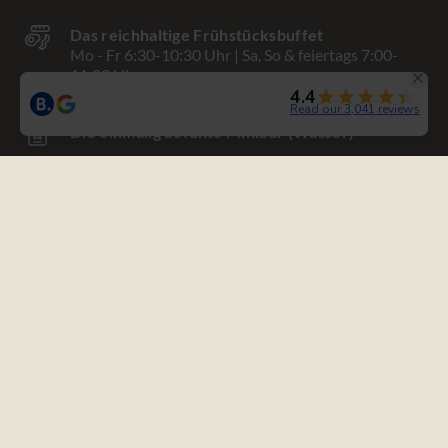
Das reichhaltige Frühstücksbuffet
Mo - Fr 6:30-10:30 Uhr | Sa, So & feiertags 7:00-
11:00 Uhr
Die einmalig befüllte Minibar (Wasser)
Nutzung der Fitness- & Vitaloase
Handtücher, Bademantel und Slipper auf dem
Zimmer
Gratis WLAN
Klimaanlage