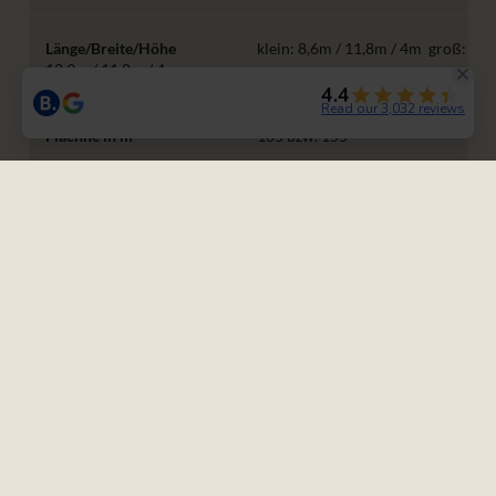
klein: 8,6m / 11,8m / 4m ­ groß:
12,9m / 11,8m / 4m
105 bzw. 155
36 bzw. 55
70 bzw. 90
130 bzw. 200