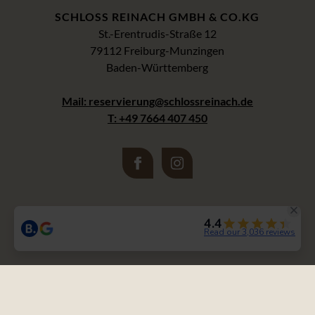
SCHLOSS REINACH GMBH & CO.KG
St.-Erentrudis-Straße 12
79112 Freiburg-Munzingen
Baden-Württemberg
Mail: reservierung@schlossreinach.de
T: +49 7664 407 450
Entdecke
Anreise
Karriere