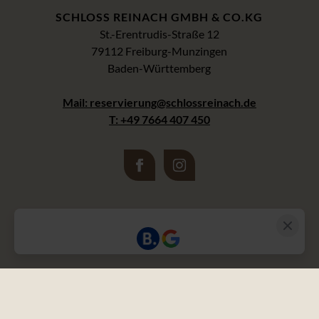
SCHLOSS REINACH GMBH & CO.KG
St.-Erentrudis-Straße 12
79112 Freiburg-Munzingen
Baden-Württemberg
Mail: reservierung@schlossreinach.de
T: +49 7664 407 450
Entdecke
Anreise
Karriere