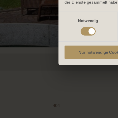
der Dienste gesammelt habe
Einwilligungsauswahl
Notwendig
Nur notwendige Cook
-->
404