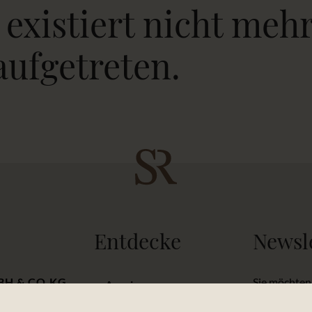
 existiert nicht mehr
aufgetreten.
Entdecke
Newsl
BH & CO.KG
Sie möchten
Anreise
Collection v
Karriere