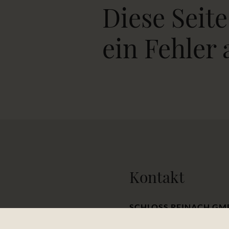
Diese Seite
ein Fehler 
Kontakt
SCHLOSS REINACH GM
St.-Erentrudis-Straße 12