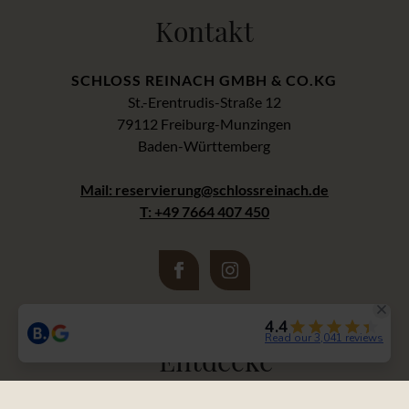
Kontakt
SCHLOSS REINACH GMBH & CO.KG
St.-Erentrudis-Straße 12
79112 Freiburg-Munzingen
Baden-Württemberg
Mail: reservierung@schlossreinach.de
T: +49 7664 407 450
Entdecke