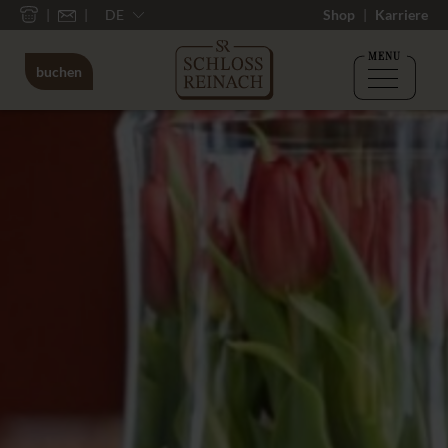
DE
Shop
Karriere
MENU
buchen